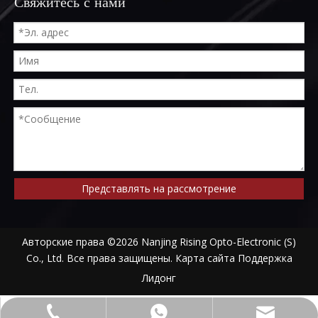
Свяжитесь с нами
Представлять на рассмотрение
Авторские права ©
2026
Nanjing Rising Opto-Electronic (S)
Co., Ltd. Все права защищены.
Карта сайта
Поддержка
Лидонг
alwson@risingoptics.com
+86-13952018524
+8613952018524