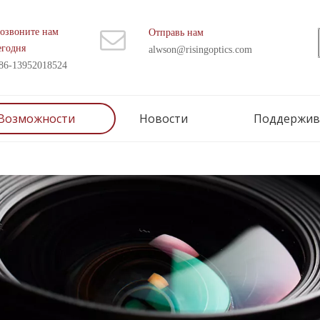
озвоните нам
Отправь нам
егодня
alwson@risingoptics.com
86-13952018524
Возможности
Новости
Поддержив