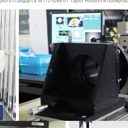
о стандарта: M112-5288 от Taylor Hobson и полировал