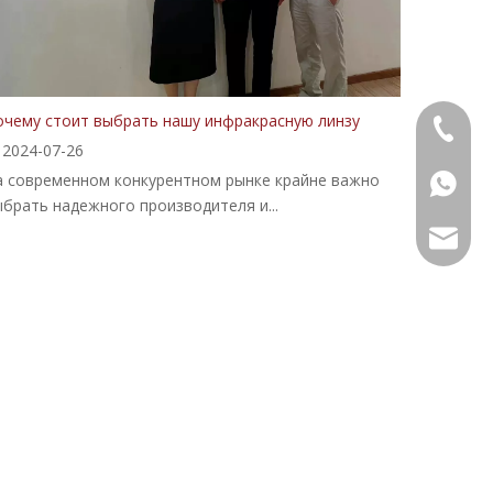
очему стоит выбрать нашу инфракрасную линзу
+86-13
2024-07-26
а современном конкурентном рынке крайне важно
+86139
брать надежного производителя и...
alwson@