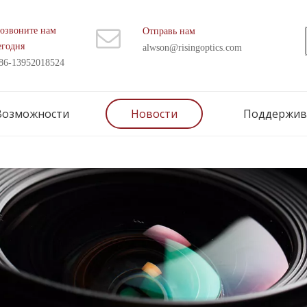
озвоните нам
Отправь нам
егодня
alwson@risingoptics.com
86-13952018524
Возможности
Новости
Поддержив