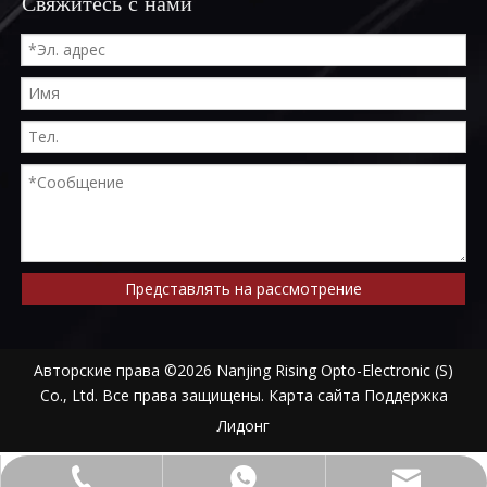
Свяжитесь с нами
Представлять на рассмотрение
Авторские права ©
2026
Nanjing Rising Opto-Electronic (S)
Co., Ltd. Все права защищены.
Карта сайта
Поддержка
Лидонг
alwson@risingoptics.com
+86-13952018524
+8613952018524