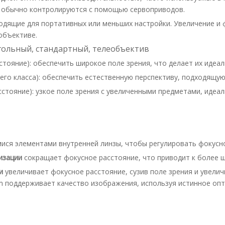
е обычно контролируются с помощью сервоприводов.
дходящие для портативных или меньших настройки. Увеличение и
объективе.
гольный, стандартный, телеобъектив
стояние): обеспечить широкое поле зрения, что делает их идеа
него класса): обеспечить естественную перспективу, подходящу
сстояние): узкое поле зрения с увеличенными предметами, идеа
ся элементами внутренней линзы, чтобы регулировать фокусное
лизации
сокращает фокусное расстояние, что приводит к более ш
ии
увеличивает фокусное расстояние, сузив поле зрения и увелич
m поддерживает качество изображения, используя истинное опти