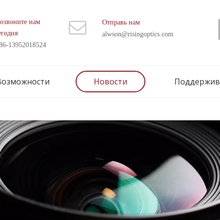
озвоните нам
Отправь нам
егодня
alwson@risingoptics.com
86-13952018524
Возможности
Новости
Поддержив