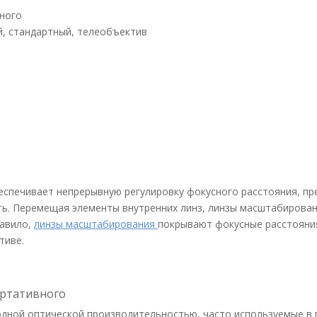
вного
й, стандартный, телеобъектив
еспечивает непрерывную регулировку фокусного расстояния, пр
ть. Перемещая элементы внутренних линз, линзы масштабирова
равило,
линзы масштабирования
покрывают фокусные расстояни
тиве.
ортативного
ходной оптической производительностью, часто используемые в