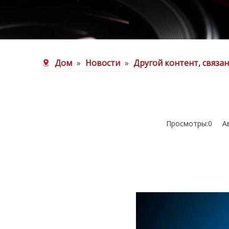
Дом
»
Новости
»
Другой контент, связа
Просмотры:
0
Авт