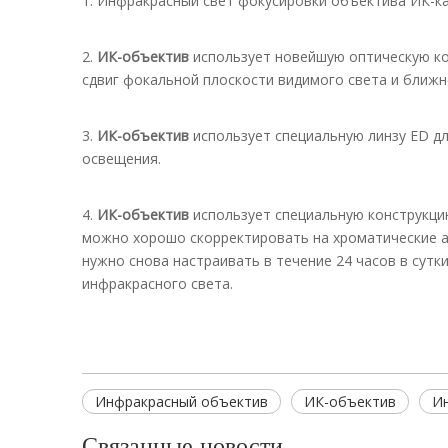
1. Инфракрасный свет фокусировки объектива ИК-к
2.
ИК-объектив
использует новейшую оптическую кон
сдвиг фокальной плоскости видимого света и ближн
3.
ИК-объектив
использует специальную линзу ED д
освещения.
4.
ИК-объектив
использует специальную конструкцию
можно хорошо скорректировать на хроматические 
нужно снова настраивать в течение 24 часов в сут
инфракрасного света.
Инфракрасный объектив
ИК-объектив
Ин
Связанные новости