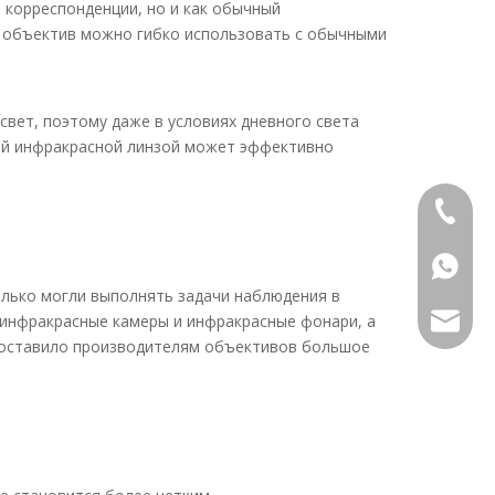
 корреспонденции, но и как обычный
й объектив можно гибко использовать с обычными
вет, поэтому даже в условиях дневного света
ей инфракрасной линзой может эффективно
+86-13
+86139
олько могли выполнять задачи наблюдения в
и инфракрасные камеры и инфракрасные фонари, а
alwson@
едоставило производителям объективов большое