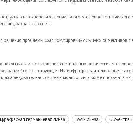
амеры наблюдения согласуется с видимым светом, и изображени
струкцию и технологию специального материала оптического ст
его инфракрасного света.
ля решения проблемы «расфокусировки» обычных объективов с 
 покрытия и использование специальных оптических материалов
аберрации.Соответствующая ИК-инфракрасная технология также
ки.кокс.Следовательно, система мониторинга может получать ч
фракрасная германиевая линза
SWIR линза
Объектив 