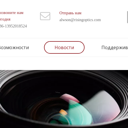
озвоните нам
Отправь нам
егодня
alwson@risingoptics.com
86-13952018524
Возможности
Новости
Поддержив