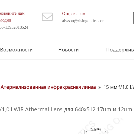
озвоните нам
Отправь нам
егодня
alwson@risingoptics.com
86-13952018524
Возможности
Новости
Поддержив
Атермализованная инфракрасная линза
»
15 мм f/1,0 
f/1,0 LWIR Athermal Lens для 640x512,17um и 12um