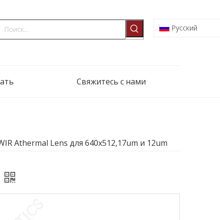
Pусский
ать
Свяжитесь с нами
LWIR Athermal Lens для 640x512,17um и 12um