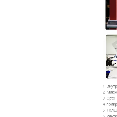
1. Внут
2. Микр
3. Opto
4. поли
5. Толщ
6. Ульт