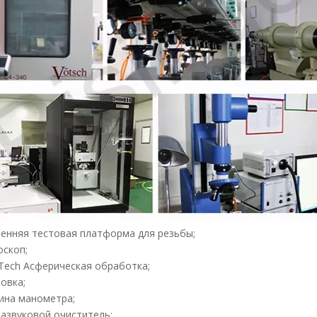
ренняя тестовая платформа для резьбы;
оскоп;
 Tech Асферическая обработка;
ровка;
ина манометра;
развуковой очиститель;