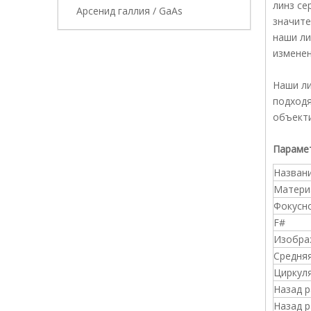
линз се
Арсенид галлия / GaAs
значите
наши ли
изменен
Наши ли
подходя
объекти
Параме
Назван
Матери
Фокусн
F#
Изобра
Средня
Циркул
Назад 
Назад 