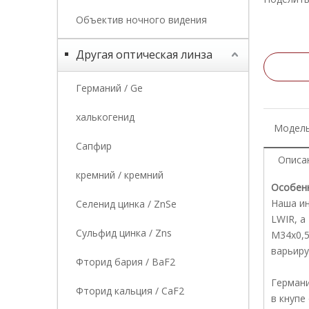
Объектив ночного видения
Другая оптическая линза
Германий / Ge
халькогенид
Модель
Сапфир
Описа
кремний / кремний
Особенн
Наша ин
Селенид цинка / ZnSe
LWIR, а
Сульфид цинка / Zns
M34x0,5
варьиру
Фторид бария / BaF2
Германи
Фторид кальция / CaF2
в кнупе