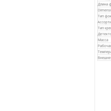
Длина 
Dimensi
Тип фо
Ассорт
Тип кре
Детект
Масса
Рабоча
Темпер
Внешне