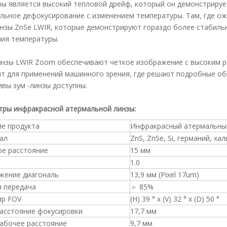
ры является высокий тепловой дрейф, который он демонстриру
льное дефокусирование с изменением температуры. Там, где о
нзы ZnSe LWIR, которые демонстрируют гораздо более стабил
ия температуры.
нзы LWIR Zoom обеспечивают четкое изображение с высоким р
т для применений машинного зрения, где решают подробные об
вы зум -линзы доступны.
тры инфракрасной атермальной линзы:
ие продукта
Инфракрасный атермальны
ал
ZnS, ZnSe, Si, германий, хал
ое расстояние
15 мм
1.0
жение диагональ
13,9 мм (Pixel 17um)
я передача
＞ 85%
яр FOV
(H) 39 ° x (V) 32 ° x (D) 50 °
расстояние фокусировки
17,7 мм
рабочее расстояние
9,7 мм