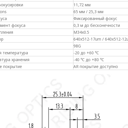
фокусировки
11,72 мм
ons
65 мм / 25,3 мм
куса
Фиксированный фокус
имент фокуса
0,3 м до бесконечности
пления
M34x0.5
ор
640x512-17um / 640x512-1
98G
я температура
-20 до +60 ℃
атура хранения
-40 ℃ до +80 ℃
е покрытие
AR покрытие доступно