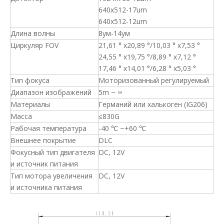
640x512-17um
640x512-12um
Длина волны
8ум-14ум
Циркуляр FOV
21,61 ° x20,89 °/10,03 ° x7,53 °
24,55 ° x19,75 °/8,89 ° x7,12 °
17,46 ° x14,01 °/6,28 ° x5,03 °
Тип фокуса
Моторизованный регулируемый
Диапазон изображений
5m ~ ∞
Материалы
Германий или халькоген (IG206)
Масса
≤830G
Рабочая температура
-40 ℃ ~+60 ℃
Внешнее покрытие
DLC
Фокусный тип двигателя
DC, 12V
и источник питания
Тип мотора увеличения
DC, 12V
и источника питания