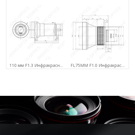
110 мм F1.3 Инфракрасная апермальная линза для 640x512-17um
FL75MM F1.0 Инфракрасный объектив для прицеливания для 640x480-17UM Detector