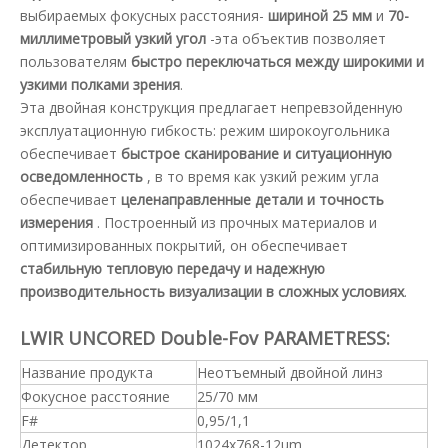
выбираемых фокусных расстояния-
шириной 25 мм
и
70-
миллиметровый узкий угол
-эта объектив позволяет
пользователям
быстро переключаться между широкими и
узкими полками зрения
.
Эта двойная конструкция предлагает непревзойденную
эксплуатационную гибкость: режим широкоугольника
обеспечивает
быстрое сканирование и ситуационную
осведомленность
, в то время как узкий режим угла
обеспечивает
целенаправленные детали и точность
измерения
. Построенный из прочных материалов и
оптимизированных покрытий, он обеспечивает
стабильную тепловую передачу и надежную
производительность визуализации в сложных условиях
.
LWIR UNCORED Double-Fov PARAMETRESS:
Название продукта
Неотъемный двойной линз
Фокусное расстояние
25/70 мм
F#
0,95/1,1
Детектор
1024x768-12um