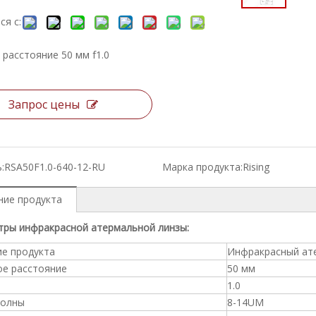
ся с:
 расстояние 50 мм f1.0
Запрос цены
:
RSA50F1.0-640-12-RU
Марка продукта:
Rising
ние продукта
тры инфракрасной атермальной линзы:
ие продукта
Инфракрасный ат
ое расстояние
50 мм
1.0
волны
8-14UM