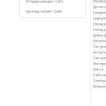
Изобра
Фторид кальция / CaF2
Детект
Арсенид галлия / GaAs
Средня
Циркул
Назад 
Назад 
Длина 
Dimensi
Тип фо
Ассорт
Тип кре
Матери
Масса
Рабоча
Темпер
Внешне