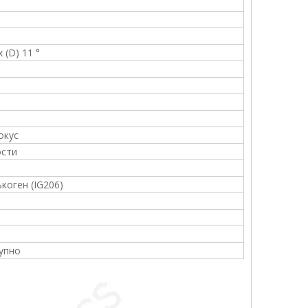
 x (D) 11 °
окус
ости
коген (IG206)
упно