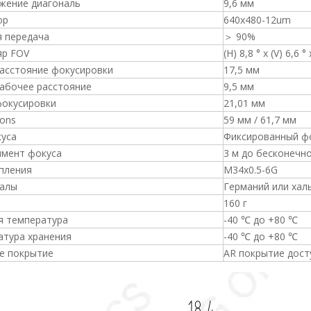
жение диагональ
9,6 мм
ор
640x480-12um
я передача
＞ 90%
яр FOV
(H) 8,8 ° x (V) 6,6 °
расстояние фокусировки
17,5 мм
рабочее расстояние
9,5 мм
фокусировки
21,01 мм
ons
59 мм / 61,7 мм
куса
Фиксированный ф
имент фокуса
3 м до бесконечн
пления
M34x0.5-6G
алы
Германий или халь
160 г
я температура
-40 ℃ до +80 ℃
атура хранения
-40 ℃ до +80 ℃
е покрытие
AR покрытие дост