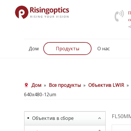
П
с
+
Дом
Продукты
О нас
Дом
»
Все продукты
»
Объектив LWIR
»
640x480-12um
FL50MM
Объектив в сборе