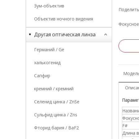
Зум-объектив
Поделить
Объектив ночного видения
Фокусное
Другая оптическая линза
Германий / Ge
халькогенид
Модель
Сапфир
Описа
кремний / кремний
Параме
Селенид цинка / ZnSe
Назван
Сульфид цинка / Zns
Фокусн
F#
Фторид бария / BaF2
Длина 