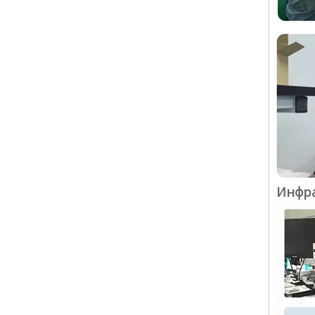
Инфра