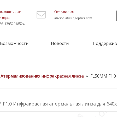
озвоните нам
Отправь нам
егодня
alwson@risingoptics.com
86-13952018524
Возможности
Новости
Поддержив
Атермализованная инфракрасная линза
»
FL50MM F1.0
 F1.0 Инфракрасная апермальная линза для 640