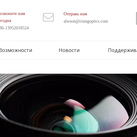
озвоните нам
Отправь нам
егодня
alwson@risingoptics.com
86-13952018524
Возможности
Новости
Поддержив