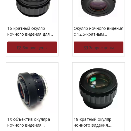
16-кратный окуляр
Окуляр ночного видения
ночного видения для
с 12,5-кратным
0,39-0,5-дюймового
увеличением
OLED-экрана с
Запрос цены
Запрос цены
микродисплеем
1X объектив окуляра
18-кратный окуляр
ночного видения
ночного видения,
окулярная линза для
фокусирующий линзу,