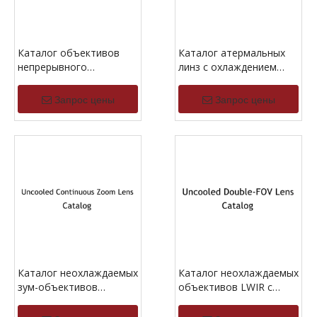
Каталог объективов
Каталог атермальных
непрерывного
линз с охлаждением
масштабирования с
MWIR
охлаждением MWIR
Запрос цены
Запрос цены
Каталог неохлаждаемых
Каталог неохлаждаемых
зум-объективов
объективов LWIR с
непрерывного действия
двойным углом обзора
LWIR