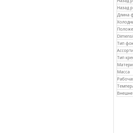
Назад 
Назад 
Длина 
Холодн
Положе
Dimensi
Тип фо
Ассорт
Тип кре
Матери
Масса
Рабоча
Темпер
Внешне