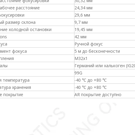
расстояние фокусировки
30,32 мм
рабочее расстояние
24,34 мм
фокусировки
29,6 мм
ый размер склона
9,7 мм
ние холодной остановки
19,45 мм
ons
42 мм
куса
Ручной фокус
имент фокуса
5 м до бесконечности
пления
M32x1
алы
Германий или халькоген (IG2
99G
я температура
-40 ℃ до +80 ℃
атура хранения
-40 ℃ до +80 ℃
е покрытие
AR покрытие доступно