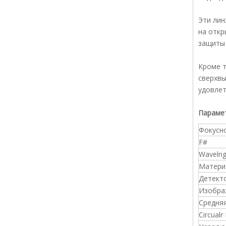
Эти лин
на откр
защиты
Кроме т
сверхвы
удовлет
Парамет
Фокусн
F#
Wavelng
Матери
Детект
Изобра
Средня
Circualr