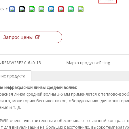
ся с:
Запрос цены
:
RSMW25F2.0-640-15
Марка продукта:
Rising
ние продукта
е инфракрасной линзы средней волны:
асная линза средней волны 3-5 мм применяется к теплово-воо
инга, мониторию беспилотников, оборудованию для мониторин
ния и т. Д.
WIR очень чувствительны и обеспечивают отличный контраст 
т для визуализации на больших расстояниях, высокотемператур