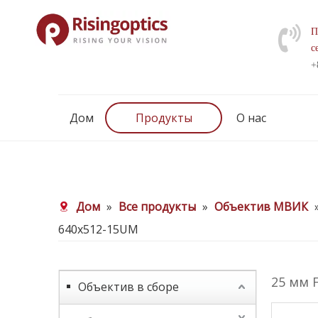
П
с
+
Дом
Продукты
О нас
Дом
»
Все продукты
»
Объектив МВИК
640x512-15UM
25 мм 
Объектив в сборе