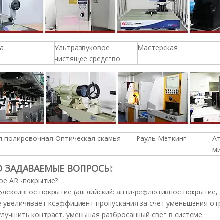
а
Ультразвуковое
Мастерская
чистящее средство
я полировочная
Оптическая скамья
Рауль Меткинг
А
м
О ЗАДАВАЕМЫЕ ВОПРОСЫ:
ое AR -покрытие?
лексивное покрытие (английский: анти-рефлютивное покрытие, 
 увеличивает коэффициент пропускания за счет уменьшения отр
лучшить контраст, уменьшая разбросанный свет в системе.