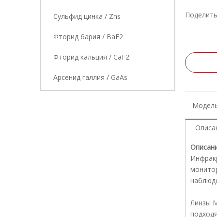
Поделить
Сульфид цинка / Zns
Фторид бария / BaF2
Фторид кальция / CaF2
Арсенид галлия / GaAs
Модель
Описа
Описани
Инфракр
монитор
наблюде
Линзы M
подходя