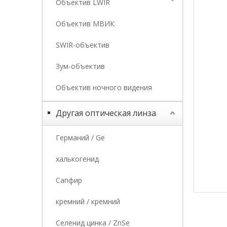
Объектив LWIR
Объектив МВИК
SWIR-объектив
Зум-объектив
Объектив ночного видения
Другая оптическая линза
Германий / Ge
халькогенид
Сапфир
кремний / кремний
Селенид цинка / ZnSe