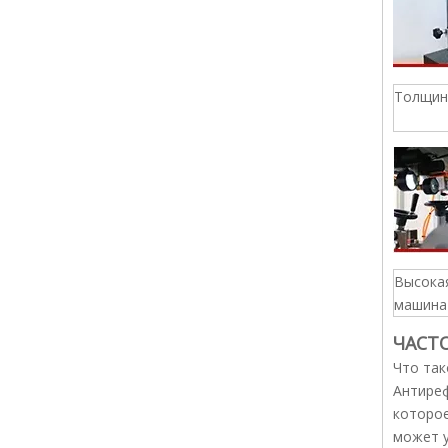
Толщин
Высока
машина
ЧАСТ
Что так
Антиреф
которое
может у