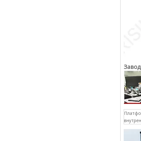
Завод
Платфо
внутре