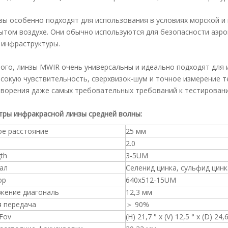
зы особенно подходят для использования в условиях морской и 
ытом воздухе. Они обычно используются для безопасности аэро
 инфраструктуры.
ого, линзы MWIR очень универсальны и идеально подходят для 
сокую чувствительность, сверхвизок-шум и точное измерение т
ворения даже самых требовательных требований к тестирован
ры инфракрасной линзы средней волны:
ое расстояние
25 мм
2.0
th
3-5UM
ал
Селенид цинка, сульфид цинка
ор
640x512-15UM
жение диагональ
12,3 мм
я передача
＞ 90%
 Fov
(H) 21,7 ° x (V) 12,5 ° x (D) 24,6