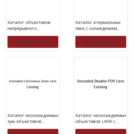
Каталог объективов
Каталог атермальных
непрерывного
линз с охлаждением
масштабирования с
MWIR
охлаждением MWIR
Запрос цены
Запрос цены
Каталог неохлаждаемых
Каталог неохлаждаемых
зум-объективов
объективов LWIR с
непрерывного действия
двойным углом обзора
LWIR