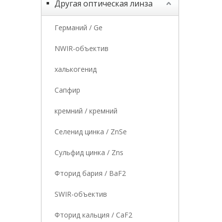
Другая оптическая линза
Германий / Ge
NWIR-объектив
халькогенид
Сапфир
кремний / кремний
Селенид цинка / ZnSe
Сульфид цинка / Zns
Фторид бария / BaF2
SWIR-объектив
Фторид кальция / CaF2