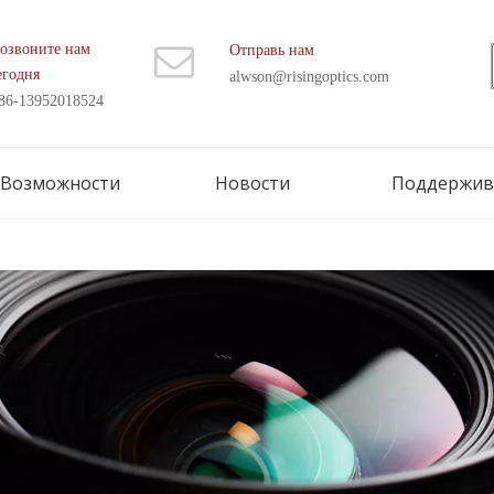
озвоните нам
Отправь нам
егодня
alwson@risingoptics.com
86-13952018524
Возможности
Новости
Поддержив