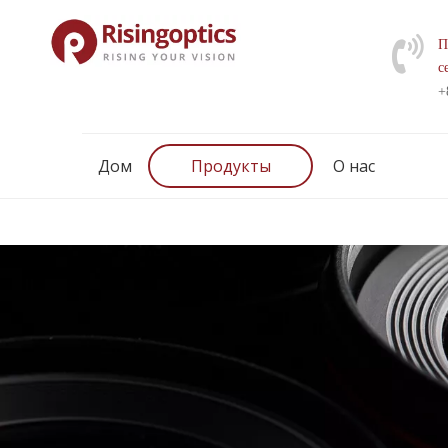
П
с
+
Дом
Продукты
О нас