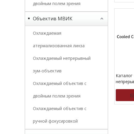
двойным полем зрения
Объектив МВИК
Охлаждаемая
атермализованная линза
Охлаждаемый непрерывный
зум-объектив
Каталог
непреры
Охлаждаемый объектив с
масштаб
охлажде
двойным полем зрения
Охлаждаемый объектив с
»
ручной фокусировкой