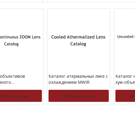
 объективов
Каталог атермальных линз с
Каталог 
вного
охлаждением MWIR
зум-объе
ирования с
непрерыв
нием MWIR
LWIR
Запрос цены
Запрос цены