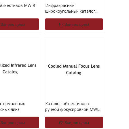
 объективов MWIR
Инфракрасный
широкоугольный каталог
объектива
Запрос цены
Запрос цены
атермальных
Каталог объективов с
сных линз
ручной фокусировкой MWIR
и охлаждением
Запрос цены
Запрос цены