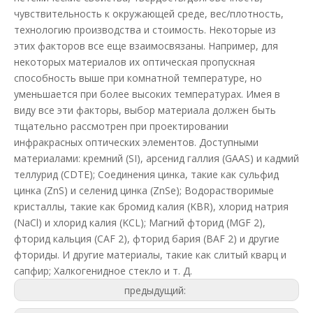
чувствительность к окружающей среде, вес/плотность,
технологию производства и стоимость. Некоторые из
этих факторов все еще взаимосвязаны. Например, для
некоторых материалов их оптическая пропускная
способность выше при комнатной температуре, но
уменьшается при более высоких температурах. Имея в
виду все эти факторы, выбор материала должен быть
тщательно рассмотрен при проектировании
инфракрасных оптических элементов. Доступными
материалами: кремний (SI), арсенид галлия (GAAS) и кадмий
теллурид (CDTE); Соединения цинка, такие как сульфид
цинка (ZnS) и селенид цинка (ZnSe); Водорастворимые
кристаллы, такие как бромид калия (KBR), хлорид натрия
(NaCl) и хлорид калия (KCL); Магний фторид (MGF 2),
фторид кальция (CAF 2), фторид бария (BAF 2) и другие
фториды. И другие материалы, такие как слитый кварц и
сапфир; Халкогенидное стекло и т. Д.
предыдущий: