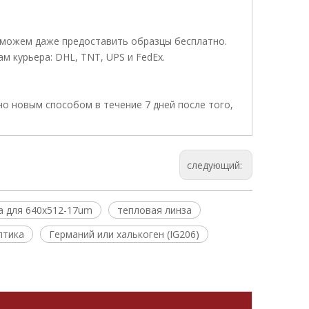
ы можем даже предоставить образцы бесплатно.
 курьера: DHL, TNT, UPS и FedEx.
о новым способом в течение 7 дней после того,
следующий:
а для 640x512-17um
тепловая линза
птика
Германий или халькоген (IG206)