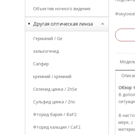
Объектив ночного видения
Фокусное
Другая оптическая линза
Германий / Ge
халькогенид
Модель
Сапфир
Описа
кремний / кремний
Обзор т
Селенид цинка / ZnSe
В допол
ситуаци
Сульфид цинка / Zns
Фторид бария / BaF2
В насто
мере, с
Фторид кальция / CaF2
материа