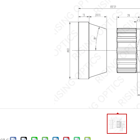
ся с: