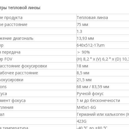
ры тепловой линзы:
ие продукта
Тепловая линза
ое расстояние
75 мм
1.3
жение диагональ
13,93 мм
ор
640x512-17um
я передача
＞ 90%
яр FOV
(H) 8,2 ° x (V) 6,2 ° x (D) 10,
расстояние фокусировки
18 мм
рабочее расстояние
8,5 мм
фокусировки
21,5 мм
ons
68 мм / 83,59 мм
куса
Ручной фокус
имент фокуса
1 м до бесконечности
пления
M45x1-6G
ал
Германий или халькоген (I
423G
я температура
-40 ℃ до +80 ℃