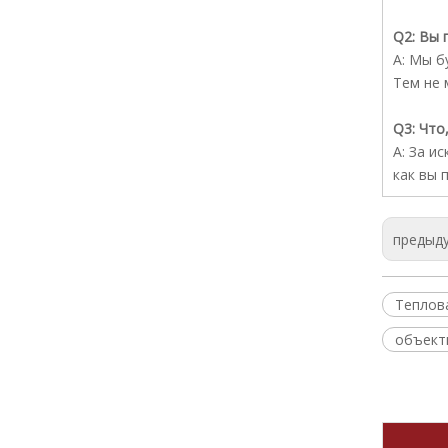
Q2: Вы 
A: Мы б
Тем не 
Q3: Что
A: За и
как вы 
предыд
Теплов
объект