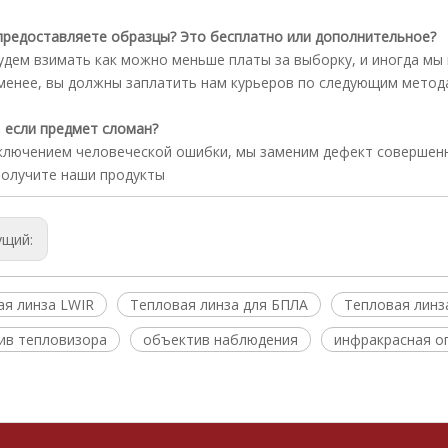
предоставляете образцы? Это бесплатно или дополнительное?
удем взимать как можно меньше платы за выборку, и иногда м
менее, вы должны заплатить нам курьеров по следующим методам
, если предмет сломан?
сключением человеческой ошибки, мы заменим дефект совершенн
получите наши продукты
ущий:
ая линза LWIR
Тепловая линза для БПЛА
Тепловая линз
ив тепловизора
объектив наблюдения
инфракрасная о