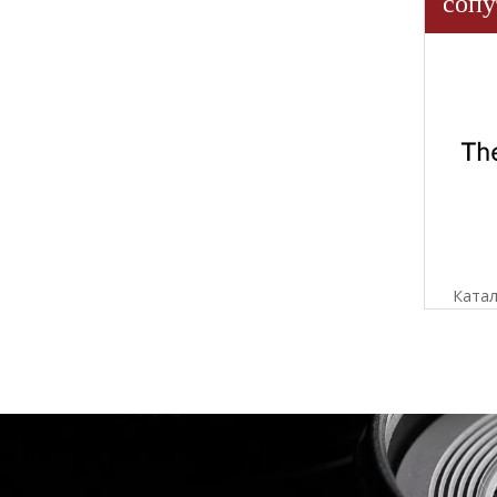
сопу
Катал