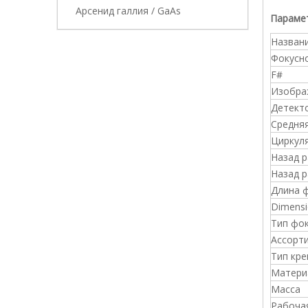
Арсенид галлия / GaAs
Парамет
Назван
Фокусн
F#
Изобра
Детект
Средня
Циркул
Назад 
Назад 
Длина 
Dimensi
Тип фо
Ассорт
Тип кре
Матери
Масса
Рабоча