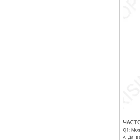
ЧАСТ
Q1: Мож
A: Да, 