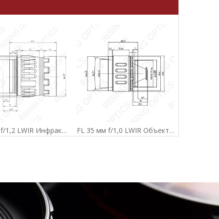
FL 50 мм f/1,2 LWIR Инфракрасная тепловая линза для 640x512-17um
FL 35 мм f/1,0 LWIR Объектив для 640x512-12um