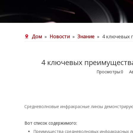
Дом
»
Новости
»
Знание
»
4 ключевых 
4 ключевых преимуществ
Просмотры:
0
Авт
Средневолновые инфракрасные линзы демонстрируют
Вот список содержимого:
Преимущества средневолновых инфракрасных л