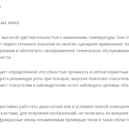
з
ых линз
 высокой чувствительностью к изменениям температуры. Они с
т первостепенное значение во многих сценариях применения. Н
дования и обеспечить своевременное техническое обслуживани
ности.
ает определенной способностью проникать в неблагоприятные 
рать решающую роль при пожарах, морских поисково-спасатель
гают спасателям и наблюдателям четко наблюдать целевые об
ективно работать даже ночью или в условиях низкой освещенн
ъектами, для получения изображений, не полагаясь на внешние
ракрасные линзы незаменимым преимуществом в таких областях,