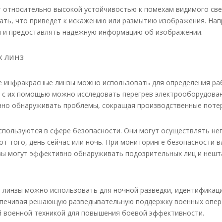
тносительно высокой устойчивостью к помехам видимого света
ать, что приведет к искажению или размытию изображения. На
 и предоставлять надежную информацию об изображении.
 линз
 инфракрасные линзы можно использовать для определения раб
, с их помощью можно исследовать перегрев электрооборудован
но обнаруживать проблемы, сокращая производственные потери
пользуются в сфере безопасности. Они могут осуществлять не
т того, день сейчас или ночь. При мониторинге безопасности в
зы могут эффективно обнаруживать подозрительных лиц и нешт
 линзы можно использовать для ночной разведки, идентификац
еспечивая решающую разведывательную поддержку военных опер
й военной техникой для повышения боевой эффективности.