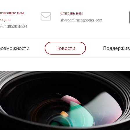
озвоните нам
Отправь нам
егодня
alwson@risingoptics.com
86-13952018524
Возможности
Новости
Поддержив