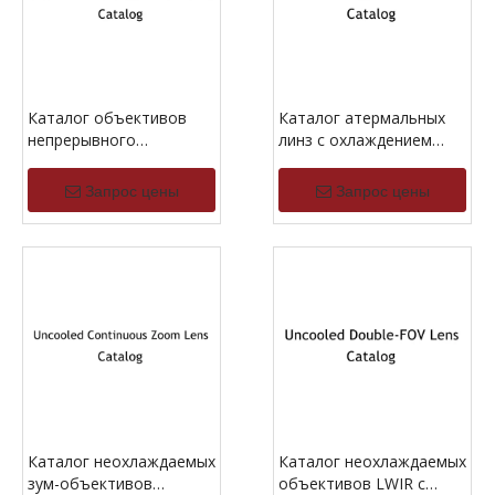
Каталог объективов
Каталог атермальных
непрерывного
линз с охлаждением
масштабирования с
MWIR
охлаждением MWIR
Запрос цены
Запрос цены
Каталог неохлаждаемых
Каталог неохлаждаемых
зум-объективов
объективов LWIR с