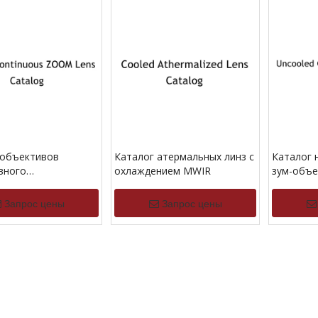
 объективов
Каталог атермальных линз с
Каталог 
вного
охлаждением MWIR
зум-объе
ирования с
непрерыв
нием MWIR
LWIR
Запрос цены
Запрос цены