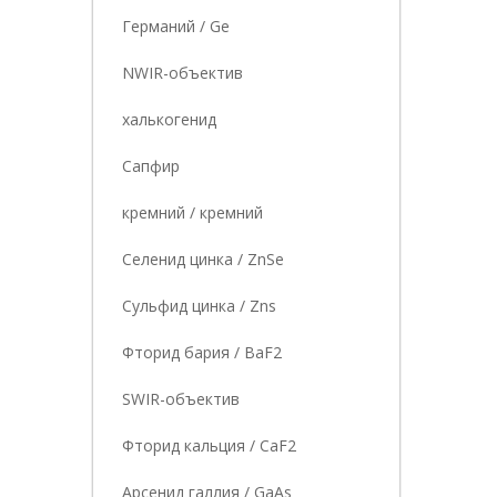
Германий / Ge
NWIR-объектив
халькогенид
Сапфир
кремний / кремний
Селенид цинка / ZnSe
Сульфид цинка / Zns
Фторид бария / BaF2
SWIR-объектив
Фторид кальция / CaF2
Арсенид галлия / GaAs