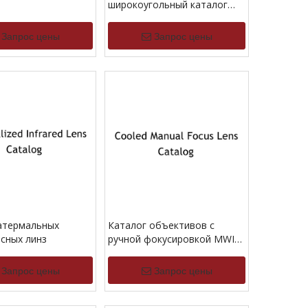
широкоугольный каталог
объектива
Запрос цены
Запрос цены
атермальных
Каталог объективов с
сных линз
ручной фокусировкой MWIR
и охлаждением
Запрос цены
Запрос цены