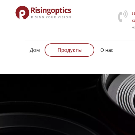
П
с
+
Дом
Продукты
О нас