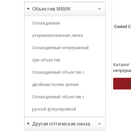
Объектив МВИК
Охлаждаемая
атермализованная линза
Охлаждаемый непрерывный
зум-объектив
Каталог
непреры
Охлаждаемый объектив с
масштаб
охлажде
двойным полем зрения
Охлаждаемый объектив с
»
ручной фокусировкой
Другая оптическая линза