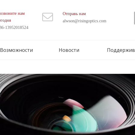
озвоните нам
Отправь нам
егодня
alwson@risingoptics.com
86-13952018524
Возможности
Новости
Поддержив