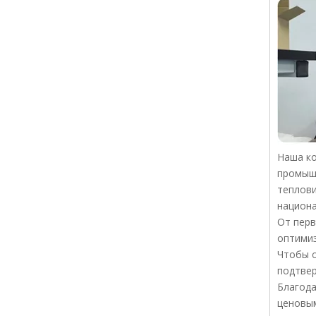
Наша ко
промышл
теплови
национа
От перв
оптимиз
Чтобы о
подтвер
Благод
ценовым