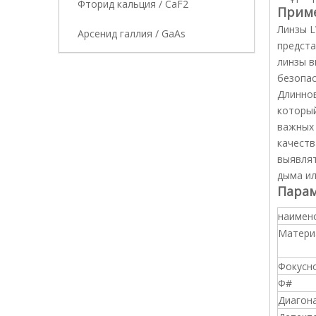
Фторид кальция / CaF2
Приме
Линзы L
Арсенид галлия / GaAs
предста
линзы в
безопас
Длиннов
который
важных 
качеств
выявлят
дыма ил
Парам
наимен
Матери
Фокусн
Ф#
Диагон