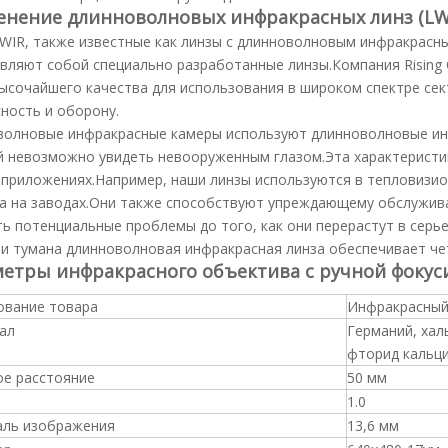
нение длинноволновых инфракрасных линз (LWI
WIR, также известные как линзы с длинноволновым инфракрасн
вляют собой специально разработанные линзы.Компания Rising
ысочайшего качества для использования в широком спектре се
ность и оборону.
олновые инфракрасные камеры используют длинноволновые инф
 невозможно увидеть невооруженным глазом.Эта характеристик
приложениях.Например, наши линзы используются в тепловизио
а на заводах.Они также способствуют упреждающему обслужив
ь потенциальные проблемы до того, как они перерастут в серь
и тумана длинноволновая инфракрасная линза обеспечивает ч
етры инфракрасного объектива с ручной фокус
ование товара
Инфракрасный
ал
Германий, хал
фторид кальция
ое расстояние
50 мм
1.0
аль изображения
13,6 мм