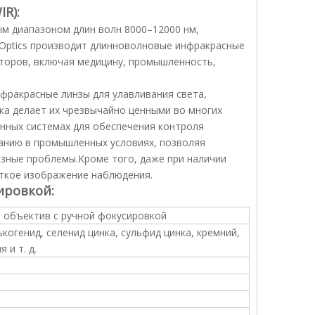
R):
ым диапазоном длин волн 8000–12000 нм,
 Optics производит длинноволновые инфракрасные
кторов, включая медицину, промышленность,
ракрасные линзы для улавливания света,
а делает их чрезвычайно ценными во многих
нных системах для обеспечения контроля
анию в промышленных условиях, позволяя
езные проблемы.Кроме того, даже при наличии
еткое изображение наблюдения.
ировкой:
 объектив с ручной фокусировкой
ькогенид, селенид цинка, сульфид цинка, кремний,
 и т. д.