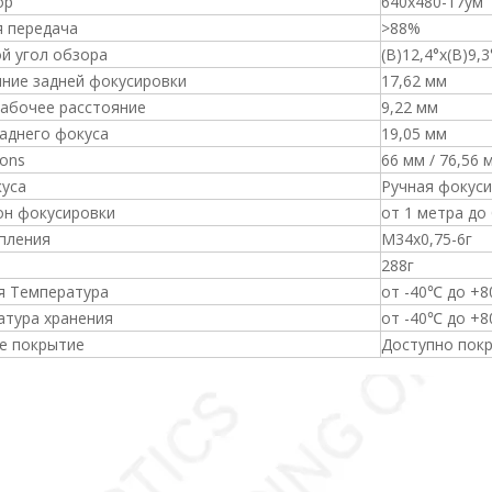
ор
640x480-17ум
я передача
>88%
й угол обзора
(В)12,4°x(В)9,3
яние задней фокусировки
17,62 мм
Рабочее расстояние
9,22 мм
аднего фокуса
19,05 мм
ons
66 мм / 76,56 
куса
Ручная фокус
он фокусировки
от 1 метра до
пления
М34х0,75-6г
288г
я Температура
от -40℃ до +
атура хранения
от -40℃ до +
е покрытие
Доступно пок