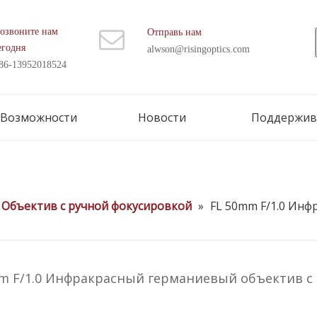
озвоните нам
Отправь нам
егодня
alwson@risingoptics.com
86-13952018524
Возможности
Новости
Поддержив
Объектив с ручной фокусировкой
»
FL 50mm F/1.0 Инф
m F/1.0 Инфракрасный германиевый объектив с 