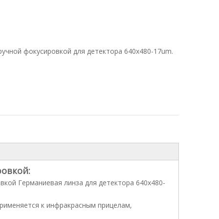
ручной фокусировкой для детектора 640x480-17um.
ровкой:
овкой Германиевая линза для детектора 640x480-
применяется к инфракрасным прицелам,