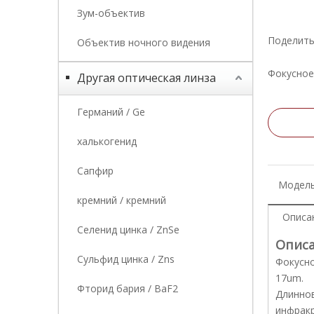
Зум-объектив
Поделить
Объектив ночного видения
Фокусное
Другая оптическая линза
Германий / Ge
халькогенид
Сапфир
Модель
кремний / кремний
Описа
Селенид цинка / ZnSe
Описа
Сульфид цинка / Zns
Фокусно
17um.
Фторид бария / BaF2
Длиннов
инфракр