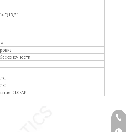
°x(Г)15,5°
мм
ировка
 бесконечности
80℃
80℃
рытие DLC/AR
+86-13
+86139