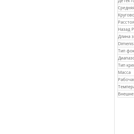
Детект
Средня
Кругово
Рассто
Назад 
Длина з
Dimenis
Тип фо
Диапаз
Тип кре
Масса
Рабоча
Темпер
Внешне