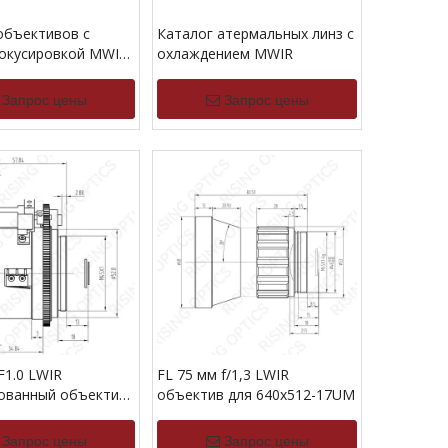
объективов с
Каталог атермальных линз с
окусировкой MWIR
охлаждением MWIR
ением
Запрос цены
Запрос цены
1.0 LWIR
FL 75 мм f/1,3 LWIR
ованный объектив
объектив для 640x512-17UM
512-17UM
Запрос цены
Запрос цены