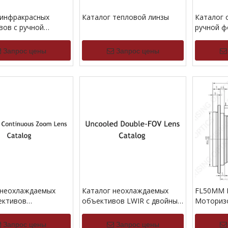
 инфракрасных
Каталог тепловой линзы
Каталог 
вов с ручной
ручной ф
овкой
и охлажд
Запрос цены
Запрос цены
 неохлаждаемых
Каталог неохлаждаемых
FL50MM F
ективов
объективов LWIR с двойным
Моториз
вного действия
углом обзора
для 640x
Запрос цены
Запрос цены