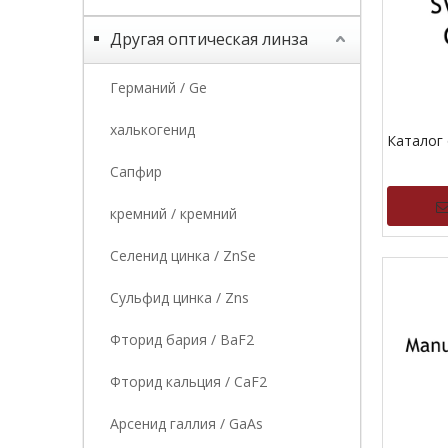
Другая оптическая линза
Германий / Ge
халькогенид
Каталог
Сапфир
кремний / кремний
Селенид цинка / ZnSe
Сульфид цинка / Zns
Фторид бария / BaF2
Фторид кальция / CaF2
Арсенид галлия / GaAs