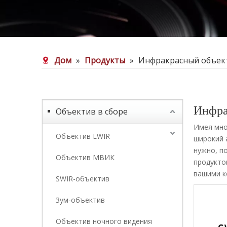
Дом
»
Продукты
»
Инфракрасный объек
Инфра
Объектив в сборе
Имея мно
Объектив LWIR
широкий 
нужно, п
Объектив МВИК
продукто
вашими к
SWIR-объектив
Зум-объектив
Объектив ночного видения