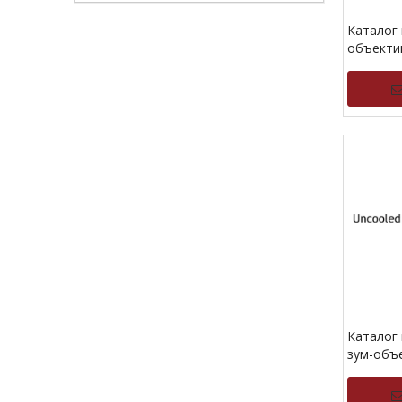
Каталог
объекти
фокусир
Каталог
зум-объ
непреры
LWIR