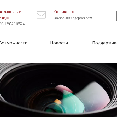
озвоните нам
Отправь нам
егодня
alwson@risingoptics.com
86-13952018524
Возможности
Новости
Поддержив