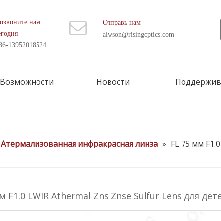
озвоните нам
Отправь нам
егодня
alwson@risingoptics.com
86-13952018524
Возможности
Новости
Поддержив
Атермализованная инфракрасная линза
»
FL 75 мм F1.
м F1.0 LWIR Athermal Zns Znse Sulfur Lens для д