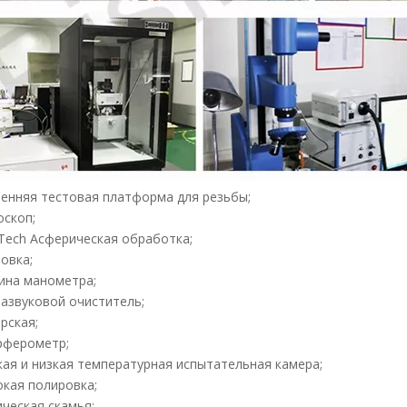
ренняя тестовая платформа для резьбы;
оскоп;
 Tech Асферическая обработка;
ровка;
ина манометра;
развуковой очиститель;
ерская;
рферометр;
кая и низкая температурная испытательная камера;
окая полировка;
ическая скамья;