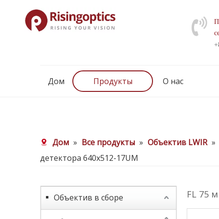
П
с
+
Дом
Продукты
О нас
Дом
»
Все продукты
»
Объектив LWIR
»
детектора 640x512-17UM
FL 75 м
Объектив в сборе