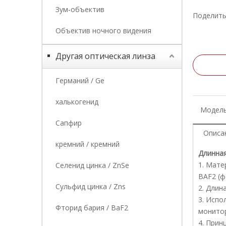
Зум-объектив
Поделить
Объектив ночного видения
Другая оптическая линза
Германий / Ge
халькогенид
Модель
Сапфир
Описа
кремний / кремний
Длинная
1. Мате
Селенид цинка / ZnSe
BAF2 (ф
Сульфид цинка / Zns
2. Длин
3. Испо
Фторид бария / BaF2
монитор
4. Прин