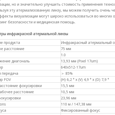
зации, но и значительно улучшить стоимость применения техно
льзуя эту атермализованную линзу, мы можем получить очень ч
эффекты визуализации могут широко использоваться во многих 
инг безопасности и медицинская помощь.
тры инфракрасной атермальной линзы
ие продукта
Инфракрасный атермальный 
ое расстояние
75 мм
1.0
жение диагональ
13,93 мм (Pixel 17um)
ор
640x512-17um
я передача
＞ 85%
яр FOV
(H) 6,2 ° x (V) 4,9 ° x (D) 7,9 °
расстояние фокусировки
15,5 мм
рабочее расстояние
10,5 мм
фокусировки
23,96 мм
ons
110 м / 147,38 мм
куса
Фиксированный фокус