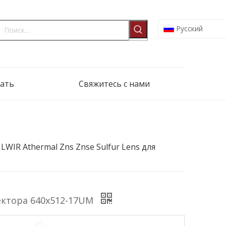
Pусский
ать
Свяжитесь с нами
0 LWIR Athermal Zns Znse Sulfur Lens для
етектора 640x512-17UM