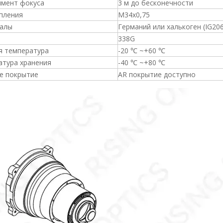
имент фокуса
3 м до бесконечности
пления
M34x0,75
алы
Германий или халькоген (IG206
338G
я температура
-20 ℃ ~+60 ℃
атура хранения
-40 ℃ ~+80 ℃
е покрытие
AR покрытие доступно