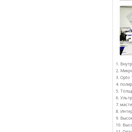
1. Внут
2. Микр
3. Opto
4. поли
5. Толщ
6. Ульт
7. маст
8. Инте
9. Высо
10. Выс
11. Опт