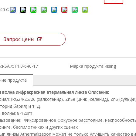
ся с:
Запрос цены
:
RSA75F1.0-640-17
Марка продукта:
Rising
ние продукта
 волна инфракрасная атермальная линза Описание:
риал: IRG24/25/26 (халкогенид), ZnSe (цинк -селенид), ZnS (сульфи
торид бария) и т. Д.
а волны: 8-12um
льзование: Фиксированное фокусное расстояние, неспособность
инге, беспилотниках и других сценах.
цип линзы Athermalization может не только улучшить качество 