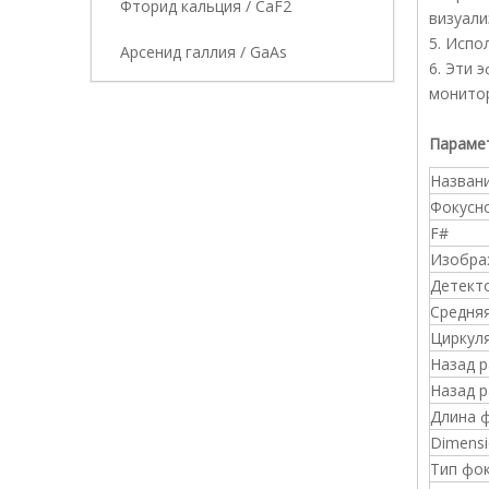
Фторид кальция / CaF2
визуали
5. Испо
Арсенид галлия / GaAs
6. Эти 
монитор
Параме
Назван
Фокусн
F#
Изобра
Детект
Средня
Циркул
Назад 
Назад 
Длина 
Dimensi
Тип фо