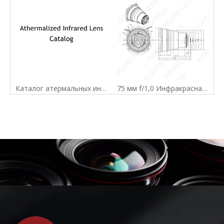
Каталог атермальных инфракрасных линз
75 мм f/1,0 Инфракрасная атермальная линза для 640x512-17UM Detector