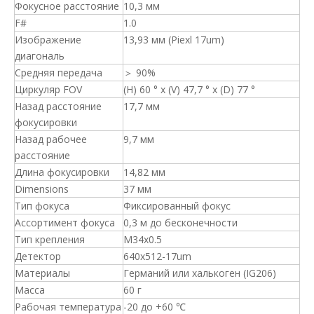
Фокусное расстояние
10,3 мм
F#
1.0
Изображение
13,93 мм (Piexl 17um)
диагональ
Средняя передача
＞ 90%
Циркуляр FOV
(H) 60 ° x (V) 47,7 ° x (D) 77 °
Назад расстояние
17,7 мм
фокусировки
Назад рабочее
9,7 мм
расстояние
Длина фокусировки
14,82 мм
Dimensions
37 мм
Тип фокуса
Фиксированный фокус
Ассортимент фокуса
0,3 м до бесконечности
Тип крепления
M34x0.5
Детектор
640x512-17um
Материалы
Германий или халькоген (IG206)
Масса
60 г
Рабочая температура
-20 до +60 ℃