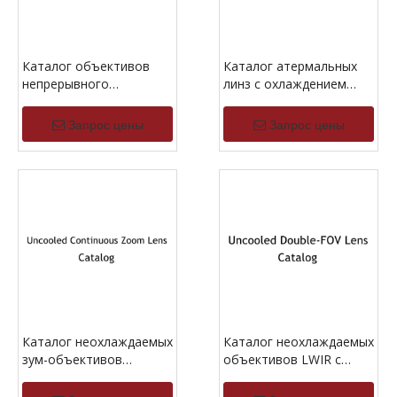
Каталог объективов
Каталог атермальных
непрерывного
линз с охлаждением
масштабирования с
MWIR
охлаждением MWIR
Запрос цены
Запрос цены
Каталог неохлаждаемых
Каталог неохлаждаемых
зум-объективов
объективов LWIR с
непрерывного действия
двойным углом обзора
LWIR