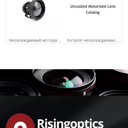
Неохлаждаемый моторизованный инфракрасный объектив Lwir 75 мм F1.0 для детектора 640X512-17um
Каталог неохлаждаемых моторизованных объективов LWIR