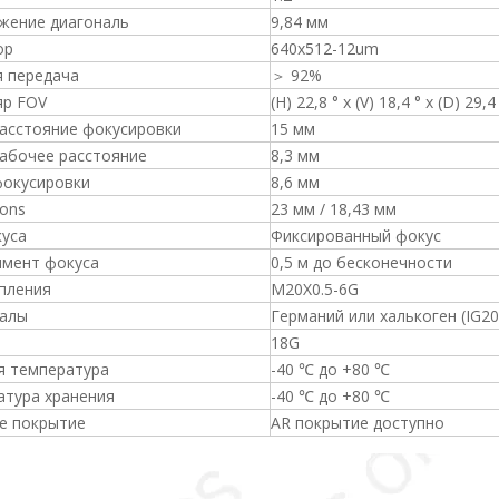
жение диагональ
9,84 мм
ор
640x512-12um
я передача
＞ 92%
яр FOV
(H) 22,8 ° x (V) 18,4 ° x (D) 29,4
расстояние фокусировки
15 мм
рабочее расстояние
8,3 мм
фокусировки
8,6 мм
ons
23 мм / 18,43 мм
куса
Фиксированный фокус
имент фокуса
0,5 м до бесконечности
пления
M20X0.5-6G
алы
Германий или халькоген (IG20
18G
я температура
-40 ℃ до +80 ℃
атура хранения
-40 ℃ до +80 ℃
е покрытие
AR покрытие доступно