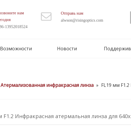
озвоните нам
Отправь нам
егодня
alwson@risingoptics.com
86-13952018524
Возможности
Новости
Поддержив
Атермализованная инфракрасная линза
»
FL19 мм F1.
м F1.2 Инфракрасная атермальная линза для 640