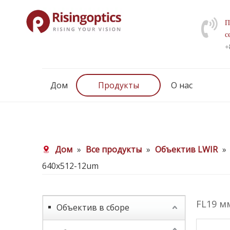
П
с
+
Дом
Продукты
О нас
Дом
»
Все продукты
»
Объектив LWIR
»
640x512-12um
FL19 м
Объектив в сборе