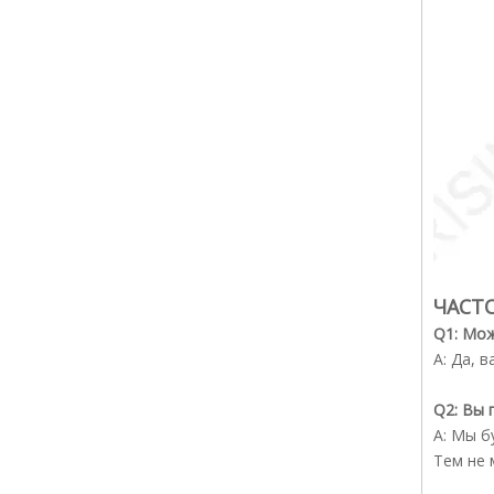
ЧАСТ
Q1: Мож
A: Да, 
Q2: Вы 
A: Мы б
Тем не 