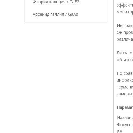
Фторид кальция / CaF2
эффекты
монитор
Арсенид галлия / GaAs
Инфракр
Он проз
различа
Линза о
объекто
По срав
инфракр
германи
камеры.
Параме
Назван
Фокусн
F#