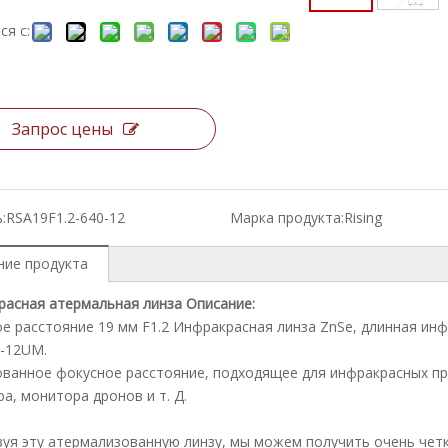
ся с:
Запрос цены
:
RSA19F1.2-640-12
Марка продукта:
Rising
ние продукта
асная атермальная линза Описание:
е расстояние 19 мм F1.2 Инфракрасная линза ZnSe, длинная ин
-12UM.
ванное фокусное расстояние, подходящее для инфракрасных п
а, монитора дронов и т. Д.
уя эту атермализованную линзу, мы можем получить очень четк