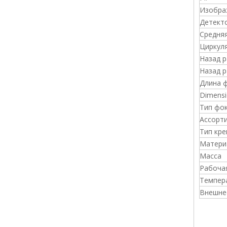
Изобра
Детект
Средня
Циркул
Назад 
Назад 
Длина 
Dimensi
Тип фо
Ассорт
Тип кре
Матери
Масса
Рабоча
Темпер
Внешне