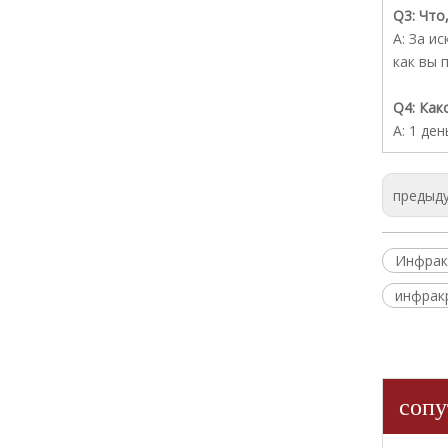
Q3: Что
A: За и
как вы 
Q4: Как
A: 1 де
предыд
Инфрак
инфрак
сопу