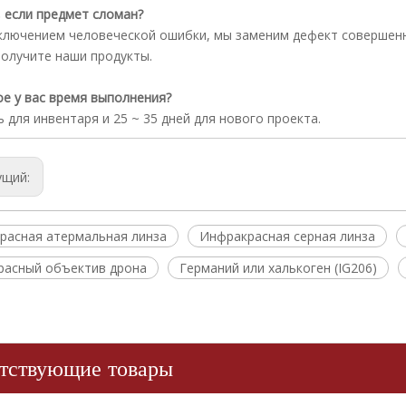
, если предмет сломан?
сключением человеческой ошибки, мы заменим дефект совершенн
получите наши продукты.
ое у вас время выполнения?
нь для инвентаря и 25 ~ 35 дней для нового проекта.
ущий:
расная атермальная линза
Инфракрасная серная линза
расный объектив дрона
Германий или халькоген (IG206)
тствующие товары