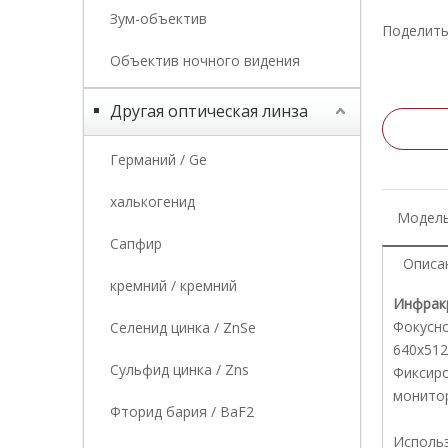
Зум-объектив
Поделить
Объектив ночного видения
Другая оптическая линза
Германий / Ge
халькогенид
Модель
Сапфир
Описа
кремний / кремний
Инфракр
Фокусно
Селенид цинка / ZnSe
640x512
Сульфид цинка / Zns
Фиксиро
монитор
Фторид бария / BaF2
Использ