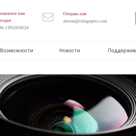
озвоните нам
Отправь нам
егодня
alwson@risingoptics.com
86-13952018524
Возможности
Новости
Поддержив