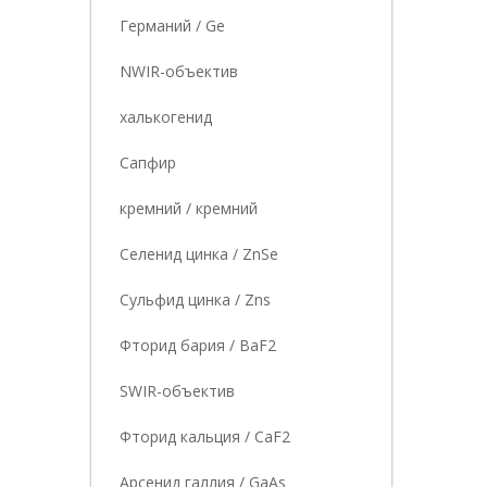
Германий / Ge
NWIR-объектив
халькогенид
Сапфир
кремний / кремний
Селенид цинка / ZnSe
Сульфид цинка / Zns
Фторид бария / BaF2
SWIR-объектив
Фторид кальция / CaF2
Арсенид галлия / GaAs