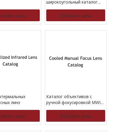
широкоугольный каталог
объектива
Запрос цены
Запрос цены
атермальных
Каталог объективов с
сных линз
ручной фокусировкой MWIR
и охлаждением
Запрос цены
Запрос цены