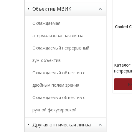
Объектив МВИК
Охлаждаемая
атермализованная линза
Охлаждаемый непрерывный
зум-объектив
Каталог
непреры
Охлаждаемый объектив с
масштаб
охлажде
двойным полем зрения
Охлаждаемый объектив с
»
ручной фокусировкой
Другая оптическая линза