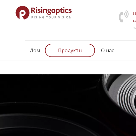
П
с
+
Дом
Продукты
О нас