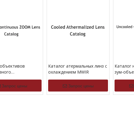
 объективов
Каталог атермальных линз с
Каталог 
вного
охлаждением MWIR
зум-объе
ирования с
непрерыв
нием MWIR
LWIR
Запрос цены
Запрос цены