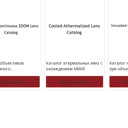
 объективов
Каталог атермальных линз с
Каталог 
вного
охлаждением MWIR
зум-объе
ирования с
непрерыв
нием MWIR
LWIR
Запрос цены
Запрос цены