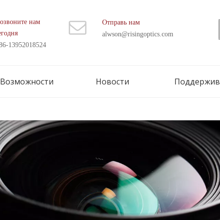
озвоните нам
Отправь нам
егодня
alwson@risingoptics.com
86-13952018524
Возможности
Новости
Поддержив