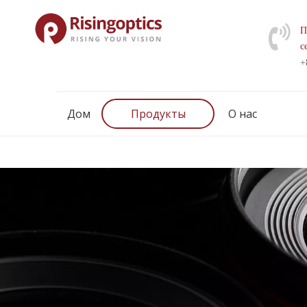
П
с
+
Дом
Продукты
О нас