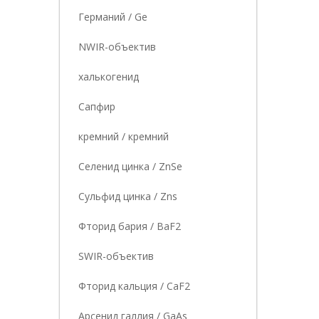
Германий / Ge
NWIR-объектив
халькогенид
Сапфир
кремний / кремний
Селенид цинка / ZnSe
Сульфид цинка / Zns
Фторид бария / BaF2
SWIR-объектив
Фторид кальция / CaF2
Арсенид галлия / GaAs