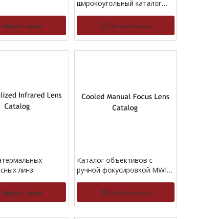
широкоугольный каталог
объектива
Запрос цены
Запрос цены
атермальных
Каталог объективов с
сных линз
ручной фокусировкой MWIR
и охлаждением
Запрос цены
Запрос цены