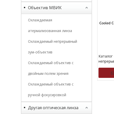
Объектив МВИК
Охлаждаемая
атермализованная линза
Охлаждаемый непрерывный
зум-объектив
Каталог
непреры
Охлаждаемый объектив с
масштаб
охлажде
двойным полем зрения
Охлаждаемый объектив с
»
ручной фокусировкой
Другая оптическая линза