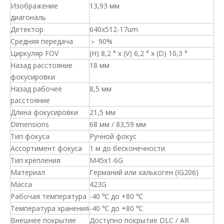
Изображение
13,93 мм
диагональ
Детектор
640x512-17um
Средняя передача
＞ 90%
Циркуляр FOV
(H) 8,2 ° x (V) 6,2 ° x (D) 10,3 °
Назад расстояние
18 мм
фокусировки
Назад рабочее
8,5 мм
расстояние
Длина фокусировки
21,5 мм
Dimensions
68 мм / 83,59 мм
Тип фокуса
Ручной фокус
Ассортимент фокуса
1 м до бесконечности
Тип крепления
M45x1-6G
Материал
Германий или халькоген (IG206)
Масса
423G
Рабочая температура
-40 ℃ до +80 ℃
Температура хранения
-40 ℃ до +80 ℃
Внешнее покрытие
Доступно покрытие DLC / AR