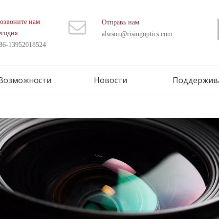
озвоните нам
Отправь нам
егодня
alwson@risingoptics.com
86-13952018524
Возможности
Новости
Поддержив