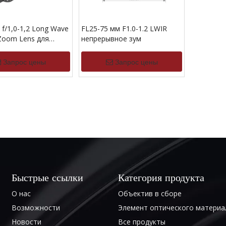
 f/1,0-1,2 Long Wave
FL25-75 мм F1.0-1.2 LWIR
Zoom Lens для
непрерывное зум
8-14um
Запрос цены
Запрос цены
Быстрые ссылки
Категория продукта
О нас
Объектив в сборе
Возможности
Элемент оптического материа
Новости
Все продукты