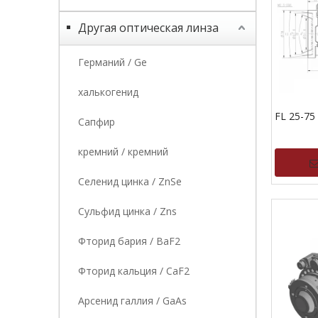
Другая оптическая линза
Германий / Ge
халькогенид
FL 25-75
Сапфир
кремний / кремний
Селенид цинка / ZnSe
Сульфид цинка / Zns
Фторид бария / BaF2
Фторид кальция / CaF2
Арсенид галлия / GaAs