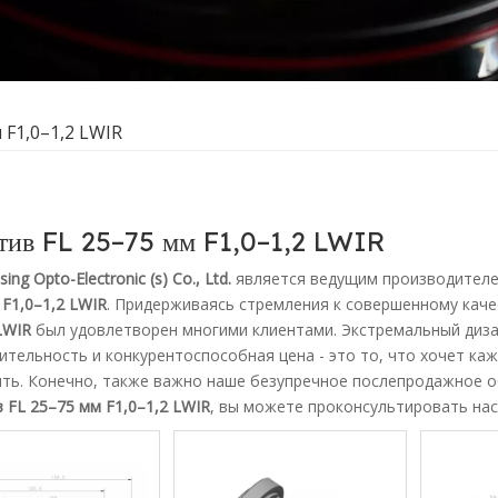
 F1,0–1,2 LWIR
тив FL 25–75 мм F1,0–1,2 LWIR
sing Opto-Electronic (s) Co., Ltd.
является ведущим производителе
 F1,0–1,2 LWIR
. Придерживаясь стремления к совершенному каче
LWIR
был удовлетворен многими клиентами. Экстремальный диза
ительность и конкурентоспособная цена - это то, что хочет каж
ть. Конечно, также важно наше безупречное послепродажное об
 FL 25–75 мм F1,0–1,2 LWIR
, вы можете проконсультировать нас