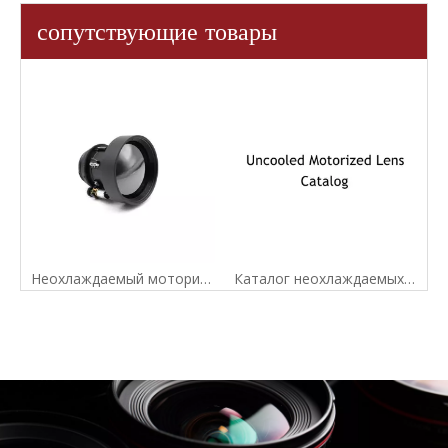
сопутствующие товары
Неохлаждаемый моторизованный инфракрасный объектив Lwir 75 мм F1.0 для детектора 640X512-17um
Каталог неохлаждаемых моторизованных объективов LWIR