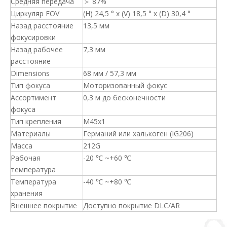
Средняя передача
＞ 87%
Циркуляр FOV
(H) 24,5 ° x (V) 18,5 ° x (D) 30,4 °
Назад расстояние
13,5 мм
фокусировки
Назад рабочее
7,3 мм
расстояние
Dimensions
68 мм / 57,3 мм
Тип фокуса
Моторизованный фокус
Ассортимент
0,3 м до бесконечности
фокуса
Тип крепления
M45x1
Материалы
Германий или халькоген (IG206)
Масса
212G
Рабочая
-20 ℃ ~+60 ℃
температура
Температура
-40 ℃ ~+80 ℃
хранения
Внешнее покрытие
Доступно покрытие DLC/AR