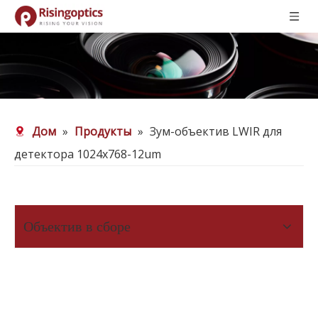
Дом
»
Продукты
»
Зум-объектив LWIR для
детектора 1024x768-12um
Объектив в сборе