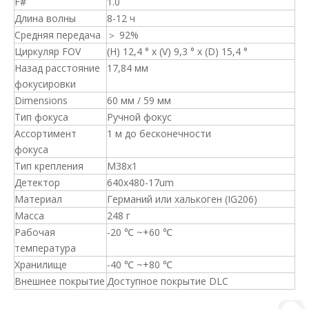
F#
1.0
Длина волны
8-12 ч
Средняя передача
＞ 92%
Циркуляр FOV
(H) 12,4 ° x (V) 9,3 ° x (D) 15,4 °
Назад расстояние
17,84 мм
фокусировки
Dimensions
60 мм / 59 мм
Тип фокуса
Ручной фокус
Ассортимент
1 м до бесконечности
фокуса
Тип крепления
M38x1
Детектор
640x480-17um
Материал
Германий или халькоген (IG206)
Масса
248 г
Рабочая
-20 ℃ ~+60 ℃
температура
Хранилище
-40 ℃ ~+80 ℃
Внешнее покрытие
Доступное покрытие DLC