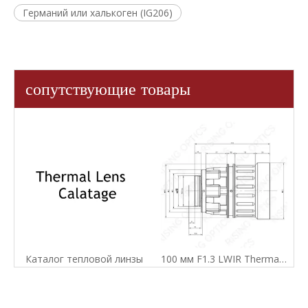
Германий или халькоген (IG206)
сопутствующие товары
Каталог тепловой линзы
100 мм F1.3 LWIR Thermal Imager Lens для 640x512-17UM