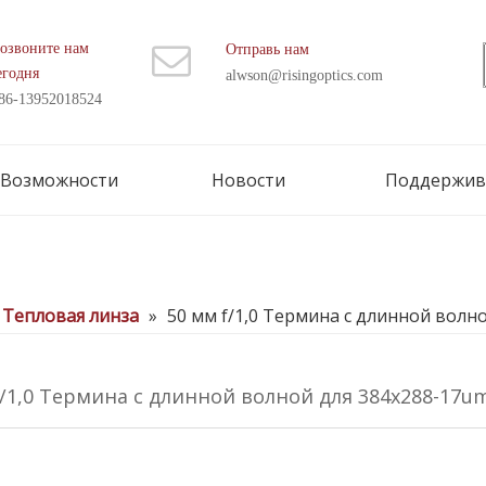
озвоните нам
Отправь нам
егодня
alwson@risingoptics.com
86-13952018524
Возможности
Новости
Поддержив
Тепловая линза
»
50 мм f/1,0 Термина с длинной волн
f/1,0 Термина с длинной волной для 384x288-17