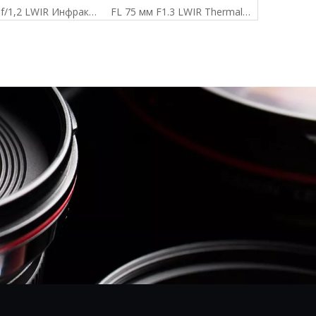
FL 50 мм f/1,2 LWIR Инфракрасная тепловая линза для 640x512-17um
FL 75 мм F1.3 LWIR Thermal Lens для 640x512-17UM