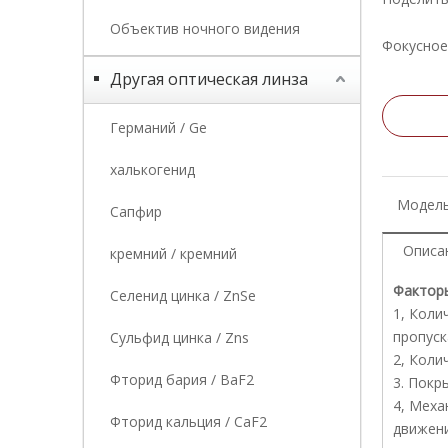
Объектив ночного видения
Фокусное
Другая оптическая линза
Германий / Ge
халькогенид
Модель
Сапфир
Описа
кремний / кремний
Факторы
Селенид цинка / ZnSe
1, Коли
пропуск
Сульфид цинка / Zns
2, Коли
Фторид бария / BaF2
3. Покр
4, Меха
Фторид кальция / CaF2
движени