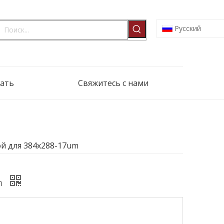
Pусский
ать
Свяжитесь с нами
ой для 384x288-17um
um