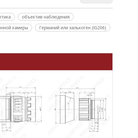
птика
объектив наблюдения
онной камеры
Германий или халькоген (IG206)