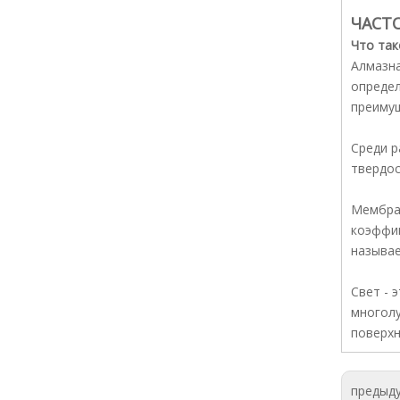
ЧАСТ
Что так
Алмазна
определ
преимущ
Среди р
твердос
Мембран
коэффиц
называе
Свет - 
многолу
поверхн
предыд