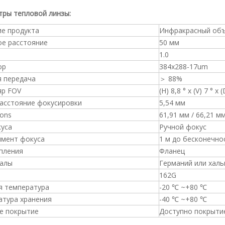
ры тепловой линзы:
ие продукта
Инфракрасный об
ое расстояние
50 мм
1.0
ор
384x288-17um
я передача
＞ 88%
яр FOV
(H) 8,8 ° x (V) 7 ° x 
расстояние фокусировки
5,54 мм
ons
61,91 мм / 66,21 м
куса
Ручной фокус
имент фокуса
1 м до бесконечно
пления
Фланец
алы
Германий или хальк
162G
я температура
-20 ℃ ~+80 ℃
атура хранения
-40 ℃ ~+80 ℃
е покрытие
Доступно покрытие