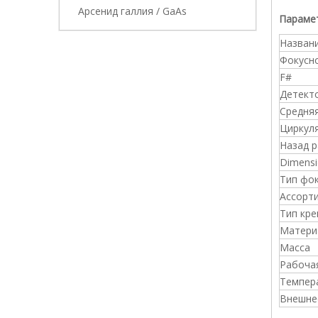
Арсенид галлия / GaAs
Парамет
Назван
Фокусн
F#
Детект
Средня
Циркул
Назад 
Dimensi
Тип фо
Ассорт
Тип кре
Матери
Масса
Рабоча
Темпер
Внешне