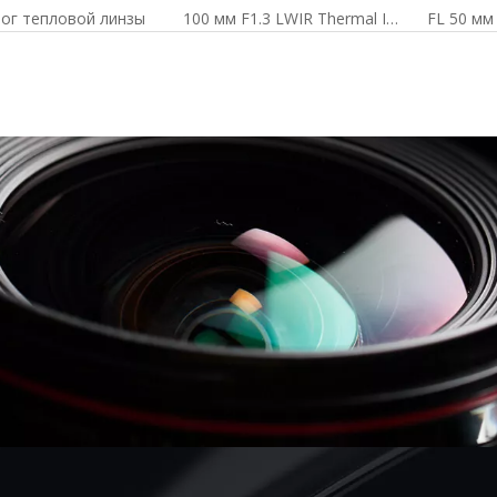
ог тепловой линзы
100 мм F1.3 LWIR Thermal Imager Lens для 640x512-17UM