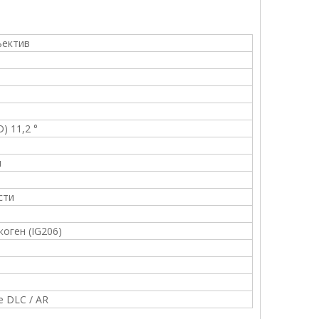
ъектив
(D) 11,2 °
м
сти
оген (IG206)
 DLC / AR