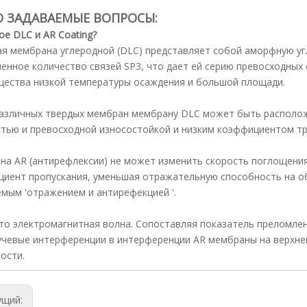
О ЗАДАВАЕМЫЕ ВОПРОСЫ:
ое DLC и AR Coating?
я мембрана углеродной (DLC) представляет собой аморфную у
енное количество связей SP3, что дает ей серию превосходных 
ества низкой температуры осаждения и большой площади.
азличных твердых мембран мембрану DLC может быть располож
тью и превосходной износостойкой и низким коэффициентом тр
а AR (антирефлексии) не может изменить скорость поглощения
иент пропускания, уменьшая отражательную способность на об
мым 'отражением и антирефекцией '.
это электромагнитная волна. Сопоставляя показатель преломле
чевые интерференции в интерференции AR мембраны на верхней
ости.
ущий: