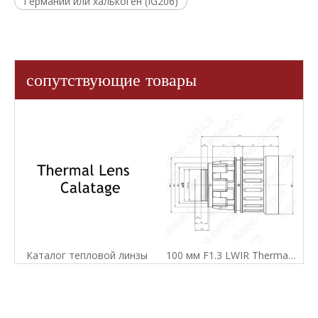
Германий или халькоген (IG206)
сопутствующие товары
Каталог тепловой линзы
100 мм F1.3 LWIR Thermal Imager Lens для 640x512-17UM