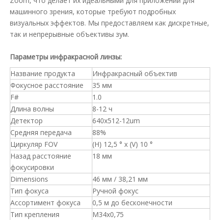
Zoom, что делает их идеальными для приложений для
машинного зрения, которые требуют подробных
визуальных эффектов. Мы предоставляем как дискретные,
так и непрерывные объективы зум.
Параметры инфракрасной линзы:
Название продукта
Инфракрасный объектив
Фокусное расстояние
35 мм
F#
1.0
Длина волны
8-12 ч
Детектор
640x512-12um
Средняя передача
88%
Циркуляр FOV
(H) 12,5 ° x (V) 10 °
Назад расстояние
18 мм
фокусировки
Dimensions
46 мм / 38,21 мм
Тип фокуса
Ручной фокус
Ассортимент фокуса
0,5 м до бесконечности
Тип крепления
M34x0,75